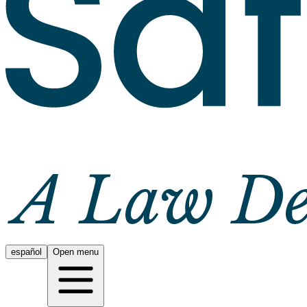
español
Open menu