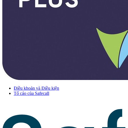
Điều khoản và Điều kiện
Tố cáo của Safecall