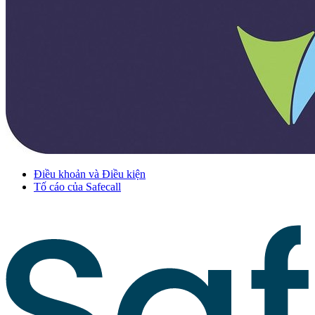
Điều khoản và Điều kiện
Tố cáo của Safecall